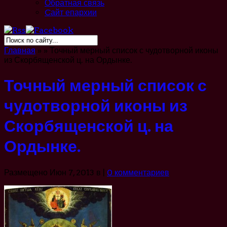
Обратная связь
Cайт епархии
Главная
»
»
Точный мерный список с чудотворной иконы
из Скорбященской ц. на Ордынке.
Точный мерный список с
чудотворной иконы из
Скорбященской ц. на
Ордынке.
Размещено Июн 7, 2013 в |
0 комментариев