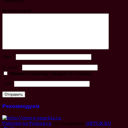
помечены
*
Комментарий
Имя
*
E-mail
*
Нажмите галочку (защита от спама)
Сайт
Рекомендуем
Работает на Prihod.ru
при поддержке
ORTOX.RU