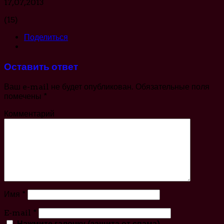
17,07,2013
(15)
Поделиться
Оставить ответ
Ваш e-mail не будет опубликован.
Обязательные поля
помечены
*
Комментарий
Имя
*
E-mail
*
Нажмите галочку (защита от спама)