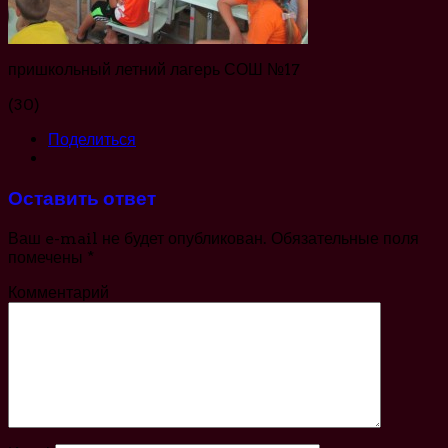
пришкольный летний лагерь СОШ №17
(30)
Поделиться
Оставить ответ
Ваш e-mail не будет опубликован.
Обязательные поля
помечены
*
Комментарий