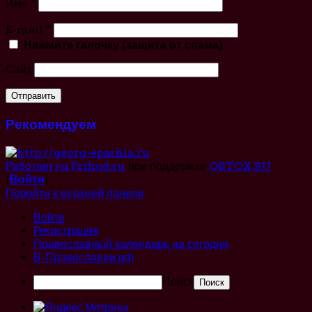
Имя
*
E-mail
*
Нажмите галочку (защита от спама)
Сайт
Рекомендуем
Работает на Prihod.ru
при поддержке
ORTOX.RU
[
Войти
]
Перейти к верхней панели
Войти
Регистрация
Православный календарь на сегодня
В-Православии.рф
Поиск