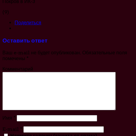
Покров в ИК-3
(9)
Поделиться
Оставить ответ
Ваш e-mail не будет опубликован.
Обязательные поля
помечены
*
Комментарий
Имя
*
E-mail
*
Нажмите галочку (защита от спама)