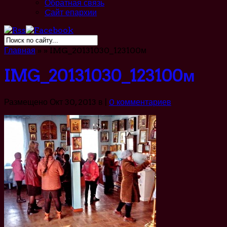
Обратная связь
Cайт епархии
Главная
»
»
IMG_20131030_123100м
IMG_20131030_123100м
Размещено Окт 30, 2013 в |
0 комментариев