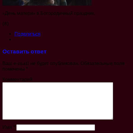
«День матери» в Богородичный праздник.
(8)
Поделиться
Оставить ответ
Ваш e-mail не будет опубликован.
Обязательные поля
помечены
*
Комментарий
Имя
*