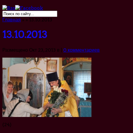
Главная
»
»
13.10.2013
13.10.2013
Размещено Окт 23, 2013 в |
0 комментариев
(24)