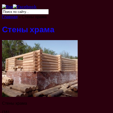
Главная
»
Стены храма
Стены храма
Стены храма
(18)