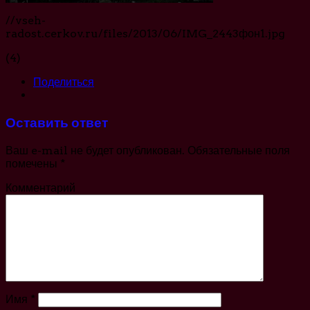
//vseh-
radost.cerkov.ru/files/2013/06/IMG_2443фон1.jpg
(4)
Поделиться
Оставить ответ
Ваш e-mail не будет опубликован.
Обязательные поля
помечены
*
Комментарий
Имя
*