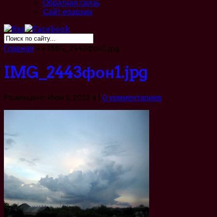
Обратная связь
Cайт епархии
Главная
»
»
IMG_2443фон1.jpg
IMG_2443фон1.jpg
Размещено Июн 5, 2013 в |
0 комментариев