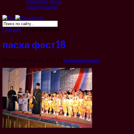
Обратная связь
Cайт епархии
Главная
»
»
пасха фест18
пасха фест18
Размещено Авг 23, 2013 в |
0 комментариев