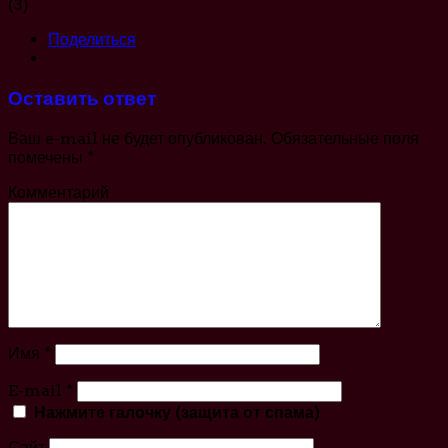
(3)
Поделиться
Оставить ответ
Ваш e-mail не будет опубликован.
Обязательные поля
помечены
*
Комментарий
Имя
*
E-mail
*
Нажмите галочку (защита от спама)
Сайт