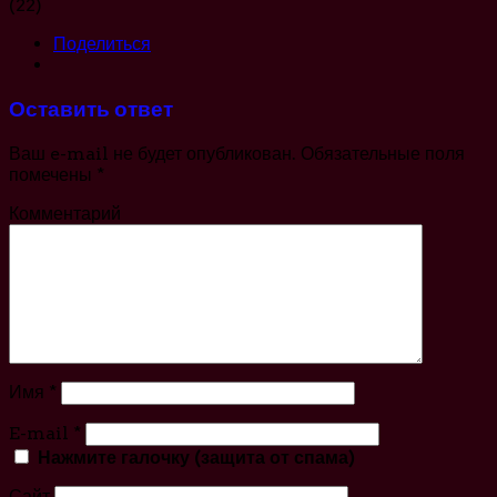
(22)
Поделиться
Оставить ответ
Ваш e-mail не будет опубликован.
Обязательные поля
помечены
*
Комментарий
Имя
*
E-mail
*
Нажмите галочку (защита от спама)
Сайт