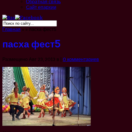
Обратная связь
Cайт епархии
Главная
»
»
пасха фест5
пасха фест5
Размещено Авг 23, 2013 в |
0 комментариев